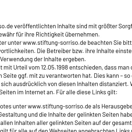
o.de veröffentlichten Inhalte sind mit größter Sorg
ewähr für ihre Richtigkeit übernehmen.
ter unter www.stiftung-sorriso.de beachten Sie bitt
tlichkeiten. Die Betreiber bzw. ihre Inhalte einste
r Verwendung der Inhalte ergeben.
 mit Urteil vom 12.05.1998 entschieden, dass man 
en Seite ggf. mit zu verantworten hat. Dies kann – s
sich ausdrücklich von diesen Inhalten distanziert. 
ten im Internet an. Für alle diese Links gilt:
botes unter www.stiftung-sorriso.de als Herausgeb
e Gestaltung und die Inhalte der gelinkten Seiten ha
allen Inhalten aller gelinkten Seiten auf der gesam
gilt für alle auf den Webseiten angebrachten Links u