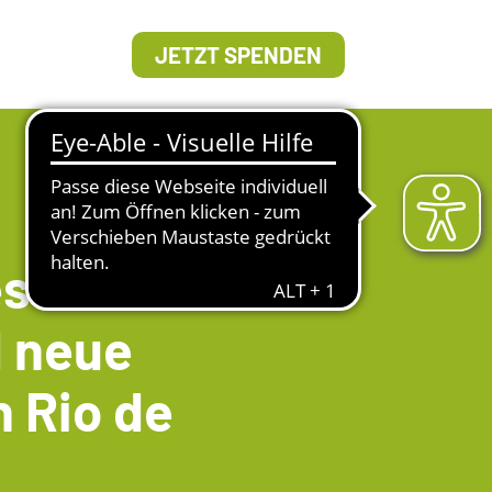
JETZT SPENDEN
such in São
d neue
n Rio de