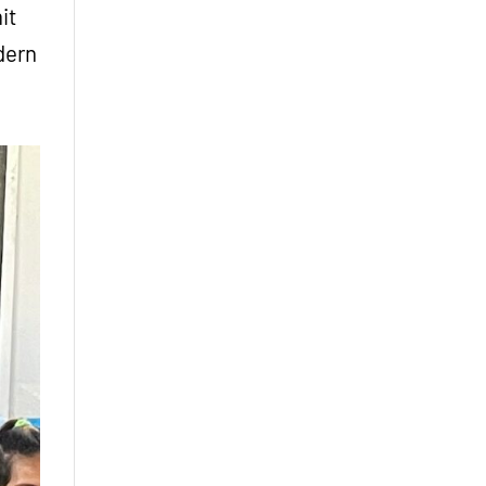
it
dern