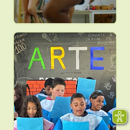
14/05/2025
Besuch der deutschen
Konsulin in São Paulo
in der Reconciiacao
(mehr …)